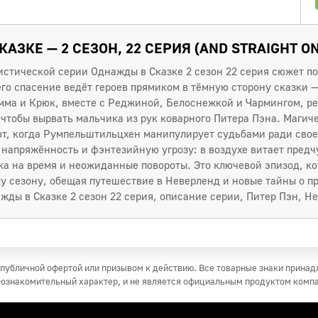
АЗКЕ — 2 СЕЗОН, 22 СЕРИЯ (AND STRAIGHT ON 
истической серии Однажды в Сказке 2 сезон 22 серия сюжет п
его спасение ведёт героев прямиком в тёмную сторону сказки 
Эмма и Крюк, вместе с Реджиной, Белоснежкой и Чармингом, 
 чтобы вырвать мальчика из рук коварного Питера Пэна. Магич
т, когда Румпельштильцхен манипулирует судьбами ради свое
напряжённость и фэнтезийную угрозу: в воздухе витает предч
ка на время и неожиданные повороты. Это ключевой эпизод, к
 сезону, обещая путешествие в Неверленд и новые тайны о п
ды в Сказке 2 сезон 22 серия, описание серии, Питер Пэн, Н
публичной офертой или призывом к действию. Все товарные знаки прина
ознакомительный характер, и не является официальным продуктом комп