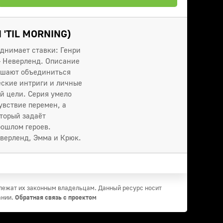
'TIL MORNING)
однимает ставки: Генри
— Неверленд. Описание
решают объединиться
еские интриги и личные
й цели. Серия умело
увствие перемен, а
оторый задаёт
рошлом героев.
еверленд, Эмма и Крюк.
длежат их законным владельцам. Данный ресурс носит
ании.
Обратная связь с проектом