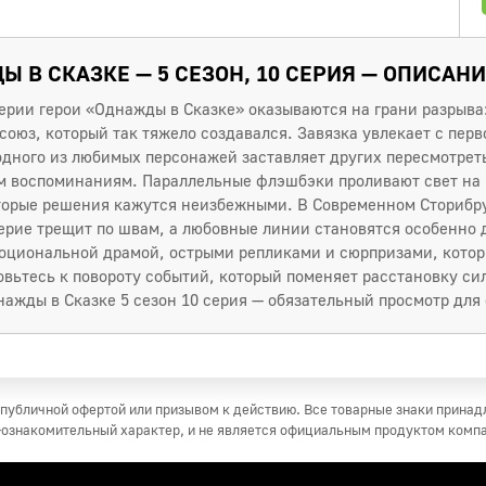
 В СКАЗКЕ — 5 СЕЗОН, 10 СЕРИЯ — ОПИСАН
ерии герои «Однажды в Сказке» оказываются на грани разрыва
 союз, который так тяжело создавался. Завязка увлекает с пер
дного из любимых персонажей заставляет других пересмотреть
м воспоминаниям. Параллельные флэшбэки проливают свет на 
торые решения кажутся неизбежными. В Современном Сторибру
верие трещит по швам, а любовные линии становятся особенно
моциональной драмой, острыми репликами и сюрпризами, кото
вьтесь к повороту событий, который поменяет расстановку сил
ажды в Сказке 5 сезон 10 серия — обязательный просмотр для
публичной офертой или призывом к действию. Все товарные знаки прина
ознакомительный характер, и не является официальным продуктом комп